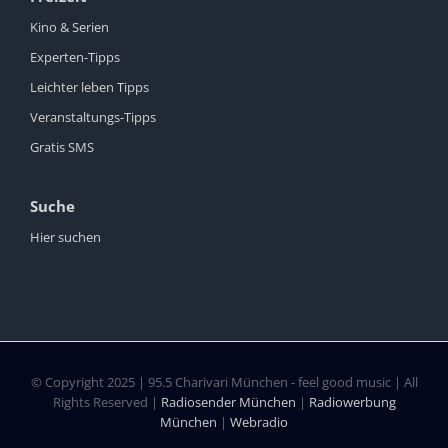
Kino & Serien
Experten-Tipps
Leichter leben Tipps
Veranstaltungs-Tipps
Gratis SMS
Suche
Hier suchen
© Copyright 2025 | 95.5 Charivari München - feel good music | All
Rights Reserved |
Radiosender München
|
Radiowerbung
München
|
Webradio