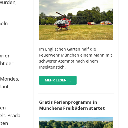
 wurden,
meln
Im Englischen Garten half die
arfen
Feuerwehr München einem Mann mit
schwerer Atemnot nach einem
ht der
Insektenstich.
s Mondes,
MEHR LESEN ...
lant,
Gratis Ferienprogramm in
ren
Münchens Freibädern startet
lt. Prada
kten