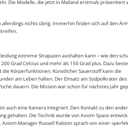
. Die Modelle, die jetzt in Mailand erstmals präsentiert
b allerdings nichts übrig. Immerhin finden sich auf den Är
treifen.
nskleidung extreme Strapazen aushalten kann – wie den sch
00 Grad Celcius und mehr als 150 Grad plus. Dazu beste
 die Körperfunktionen. Künstlicher Sauerstoff kann die
tunden am Leben halten. Der Einsatz am Südpolkrater de
Woche dauern. Die Mission war schon für nächstes Jahr gep
t auch eine Kamera integriert. Den Kontakt zu den ande
ng gehalten. Die Technik wurde von Axiom Space entwicke
t. Axiom-Manager Russell Ralston sprach von einer «perfe