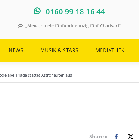
0160 99 18 16 44
„Alexa, spiele fünfundneunzig fünf Charivari“
NEWS
MUSIK & STARS
MEDIATHEK
elabel Prada stattet Astronauten aus
Share »