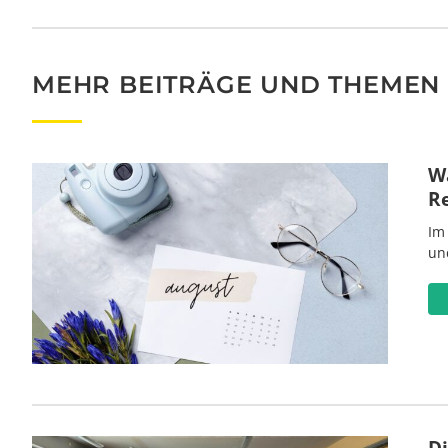
MEHR BEITRÄGE UND THEMEN
Wa
R
Im
un
D