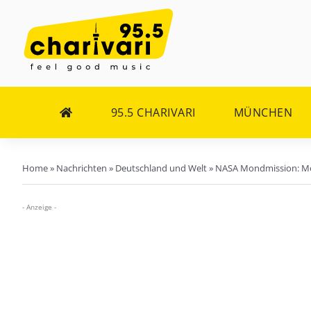
Zum
Inhalt
springen
95.5 CHARIVARI
MÜNCHEN
Home
»
Nachrichten
»
Deutschland und Welt
»
NASA Mondmission: Mod
- Anzeige -