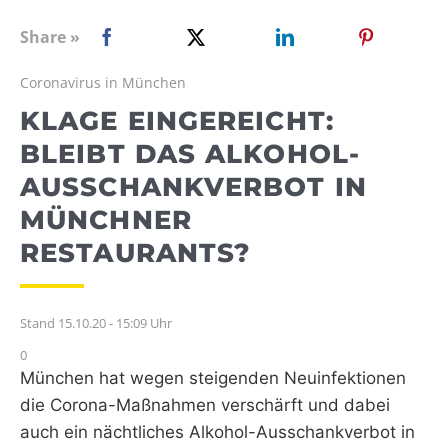
WEBRADIO
Share »
Coronavirus in München
KLAGE EINGEREICHT:
BLEIBT DAS ALKOHOL-
AUSSCHANKVERBOT IN
MÜNCHNER
RESTAURANTS?
Stand 15.10.20 - 15:09 Uhr
0
München hat wegen steigenden Neuinfektionen
die Corona-Maßnahmen verschärft und dabei
auch ein nächtliches Alkohol-Ausschankverbot in