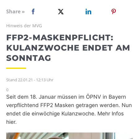
WEBRADIO
Share »
Hinweis der MVG
FFP2-MASKENPFLICHT:
KULANZWOCHE ENDET AM
SONNTAG
Stand 22.01.21 - 12:13 Uhr
0
Seit dem 18. Januar müssen im ÖPNV in Bayern
verpflichtend FFP2 Masken getragen werden. Nun
endet die einwöchige Kulanzwoche. Mehr Infos
hier.