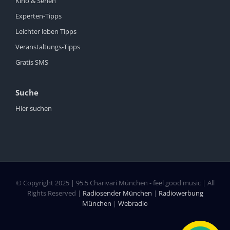
Kino & Serien
Experten-Tipps
Leichter leben Tipps
Veranstaltungs-Tipps
Gratis SMS
Suche
Hier suchen
© Copyright 2025 | 95.5 Charivari München - feel good music | All
Rights Reserved |
Radiosender München
|
Radiowerbung
München
|
Webradio