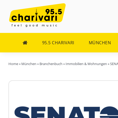
Zum
Inhalt
springen
95.5 CHARIVARI
MÜNCHEN
Home
»
München
»
Branchenbuch
»
Immobilien & Wohnungen
»
SENA