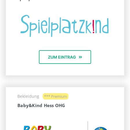
ZUM EINTRAG
Bekleidung
*** Premium
Baby&Kind Hess OHG