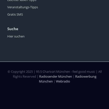
Veranstaltungs-Tipps
Gratis SMS
Suche
Hier suchen
© Copyright 2025 | 95.5 Charivari München - feel good music | All
Rights Reserved |
Radiosender München
|
Radiowerbung
München
|
Webradio