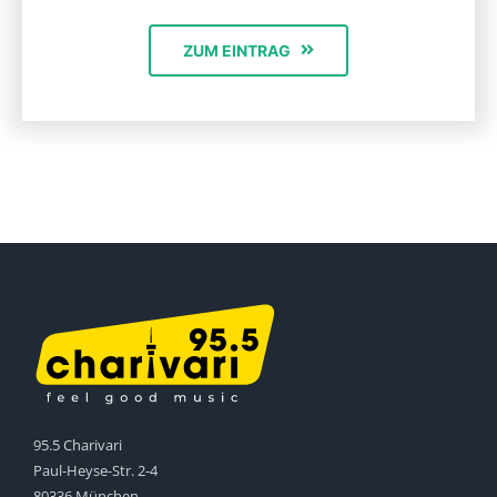
ZUM EINTRAG
95.5 Charivari
Paul-Heyse-Str. 2-4
80336 München