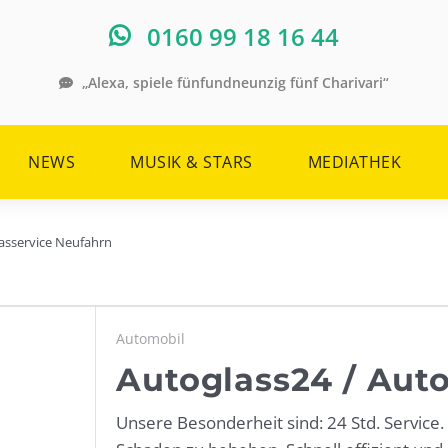
0160 99 18 16 44
„Alexa, spiele fünfundneunzig fünf Charivari“
NEWS
MUSIK & STARS
MEDIATHEK
lasservice Neufahrn
Automobil
Autoglass24 / Aut
Unsere Besonderheit sind: 24 Std. Service.