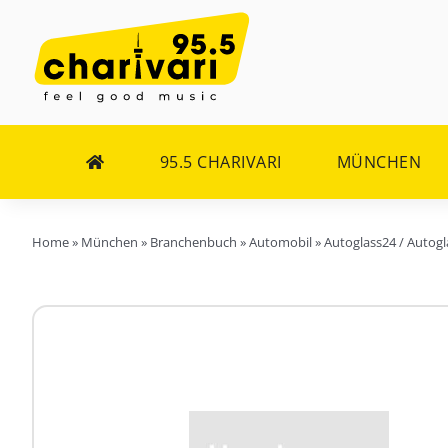
Zum
Inhalt
springen
95.5 CHARIVARI
MÜNCHEN
Home
»
München
»
Branchenbuch
»
Automobil
»
Autoglass24 / Autog