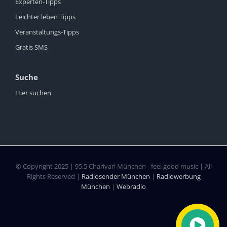
Experten-Tipps
Leichter leben Tipps
Veranstaltungs-Tipps
Gratis SMS
Suche
Hier suchen
© Copyright 2025 | 95.5 Charivari München - feel good music | All
Rights Reserved |
Radiosender München
|
Radiowerbung
München
|
Webradio