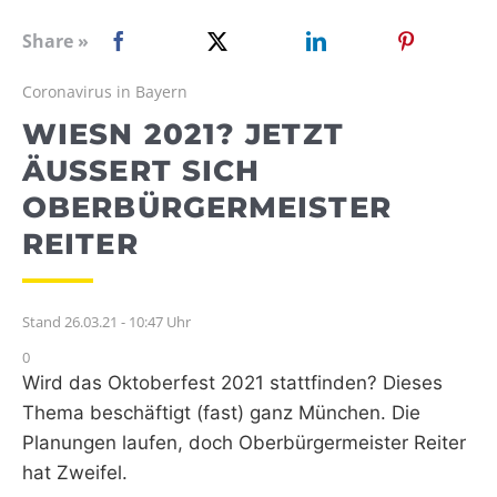
WEBRADIO
Share »
Coronavirus in Bayern
WIESN 2021? JETZT
ÄUSSERT SICH O
BERBÜRGERMEISTER R
EITER
Stand 26.03.21 - 10:47 Uhr
0
Wird das Oktoberfest 2021 stattfinden? Dieses
Thema beschäftigt (fast) ganz München. Die
Planungen laufen, doch Oberbürgermeister Reiter
hat Zweifel.