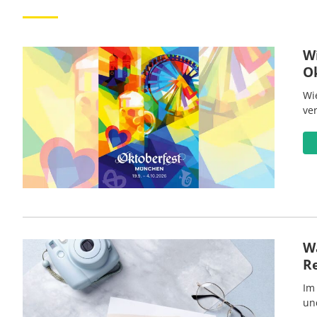
W
O
Wi
ve
Wa
R
Im
un