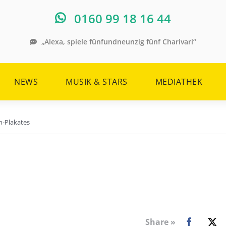
0160 99 18 16 44
„Alexa, spiele fünfundneunzig fünf Charivari“
NEWS
MUSIK & STARS
MEDIATHEK
sn-Plakates
Share »