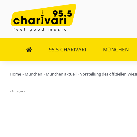
Zum
Inhalt
springen
95.5 CHARIVARI
MÜNCHEN
Home
»
München
»
München aktuell
»
Vorstellung des offiziellen Wie
- Anzeige -