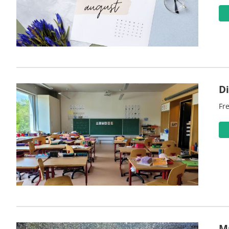
D
Fre
M