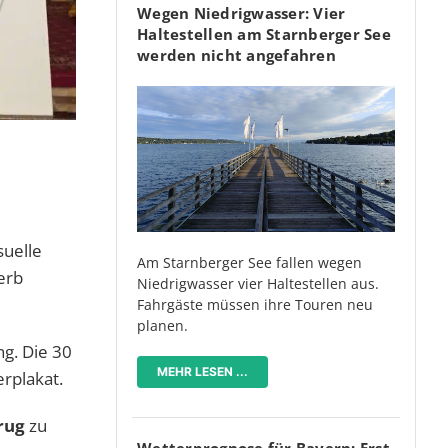
Wegen Niedrigwasser: Vier
Haltestellen am Starnberger See
werden nicht angefahren
suelle
Am Starnberger See fallen wegen
erb
Niedrigwasser vier Haltestellen aus.
Fahrgäste müssen ihre Touren neu
planen.
g. Die 30
MEHR LESEN ...
erplakat.
rug
zu
Wetterprognose für Bayern: Erst