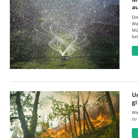
a
Di
Wa
Mü
be
U
gi
Wa
zu