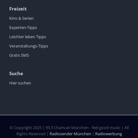
Freizeit
Kino & Serien
Experten-Tipps
Leichter leben Tipps
Veranstaltungs-Tipps
Gratis SMS
Suche
Hier suchen
© Copyright 2025 | 95.5 Charivari München - feel good music | All
Rights Reserved |
Radiosender München
|
Radiowerbung