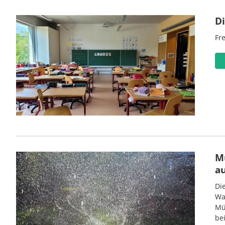
D
Fre
M
a
Di
Wa
Mü
be