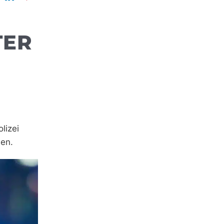
TER
lizei
hen.