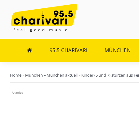
Zum
Inhalt
springen
95.5 CHARIVARI
MÜNCHEN
Home
»
München
»
München aktuell
»
Kinder (5 und 7) stürzen aus Fe
- Anzeige -