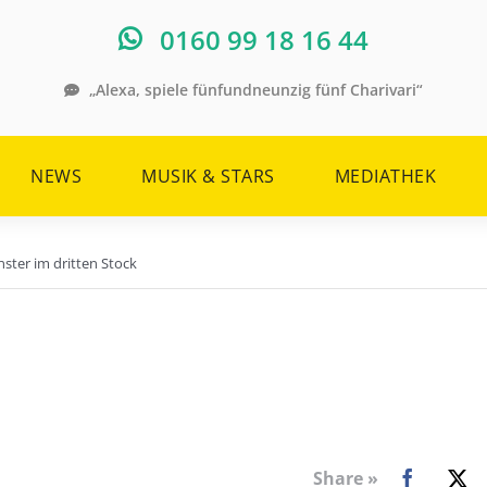
0160 99 18 16 44
„Alexa, spiele fünfundneunzig fünf Charivari“
NEWS
MUSIK & STARS
MEDIATHEK
nster im dritten Stock
Share »