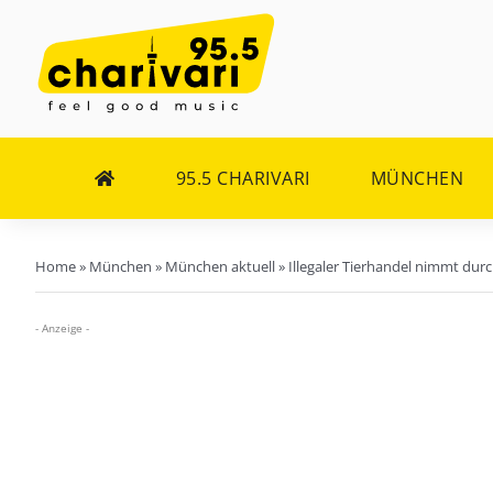
Zum
Inhalt
springen
95.5 CHARIVARI
MÜNCHEN
Home
»
München
»
München aktuell
»
Illegaler Tierhandel nimmt dur
- Anzeige -