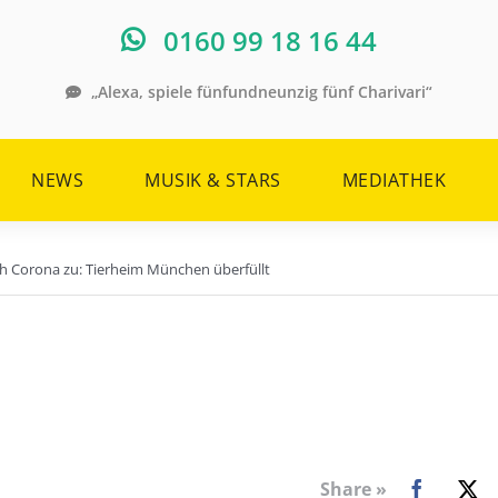
0160 99 18 16 44
„Alexa, spiele fünfundneunzig fünf Charivari“
NEWS
MUSIK & STARS
MEDIATHEK
ch Corona zu: Tierheim München überfüllt
Share »