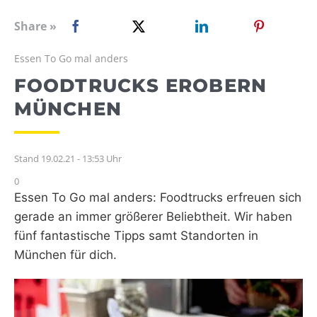
WEBRADIO
Share »
Essen To Go mal anders
FOODTRUCKS EROBERN
MÜNCHEN
Stand 19.02.21 - 13:53 Uhr
0
Essen To Go mal anders: Foodtrucks erfreuen sich
gerade an immer größerer Beliebtheit. Wir haben
fünf fantastische Tipps samt Standorten in
München für dich.