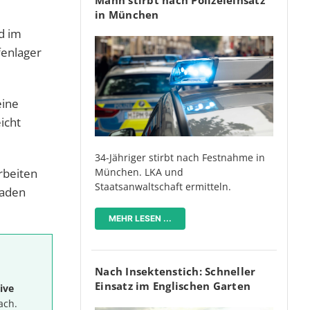
in München
d im
fenlager
eine
icht
34-Jähriger stirbt nach Festnahme in
München. LKA und
rbeiten
Staatsanwaltschaft ermitteln.
haden
MEHR LESEN ...
Nach Insektenstich: Schneller
Einsatz im Englischen Garten
ive
ach.