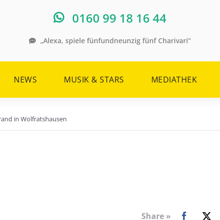
0160 99 18 16 44
„Alexa, spiele fünfundneunzig fünf Charivari“
NEWS
MUSIK & STARS
MEDIATHEK
rand in Wolfratshausen
Share »