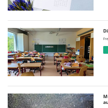
D
Fre
M
a