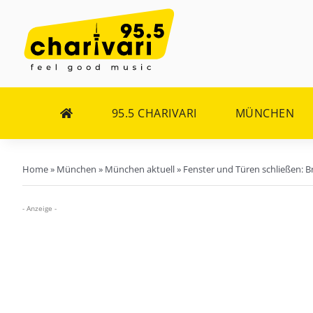
Zum
Inhalt
springen
95.5 CHARIVARI
MÜNCHEN
Home
»
München
»
München aktuell
»
Fenster und Türen schließen: B
- Anzeige -