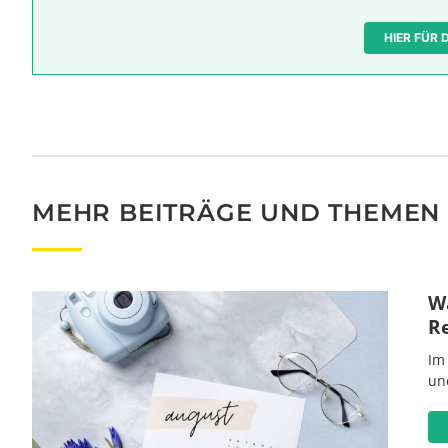
HIER FÜR
MEHR BEITRÄGE UND THEMEN
Wa
R
Im
un