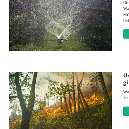
Di
Wa
Mü
be
U
gi
Wa
zu