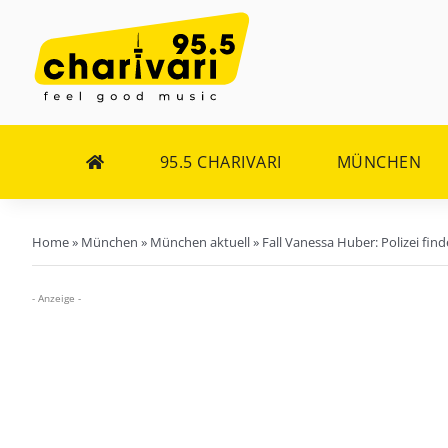
Zum
Inhalt
springen
95.5 CHARIVARI
MÜNCHEN
Home
»
München
»
München aktuell
»
Fall Vanessa Huber: Polizei fi
- Anzeige -