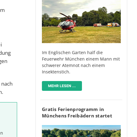
um
i
ndung
Im Englischen Garten half die
Feuerwehr München einem Mann mit
egen
schwerer Atemnot nach einem
Insektenstich.
 nach
MEHR LESEN ...
n.
Gratis Ferienprogramm in
Münchens Freibädern startet
in