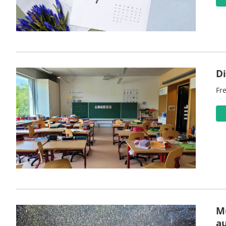
D
Fre
M
a