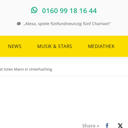
0160 99 18 16 44
„Alexa, spiele fünfundneunzig fünf Charivari“
NEWS
MUSIK & STARS
MEDIATHEK
ndet toten Mann in Unterhaching
Share »