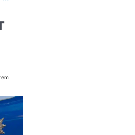
T
erem