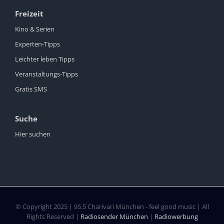
Freizeit
Kino & Serien
Experten-Tipps
Leichter leben Tipps
Veranstaltungs-Tipps
Gratis SMS
Suche
Hier suchen
© Copyright 2025 | 95.5 Charivari München - feel good music | All
Rights Reserved |
Radiosender München
|
Radiowerbung