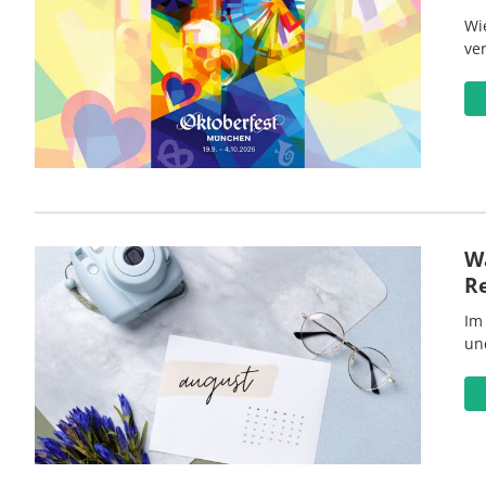
Wi
ve
Wa
R
Im
un