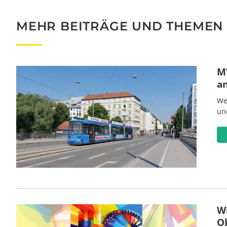
MEHR BEITRÄGE UND THEMEN
MV
a
We
un
W
O