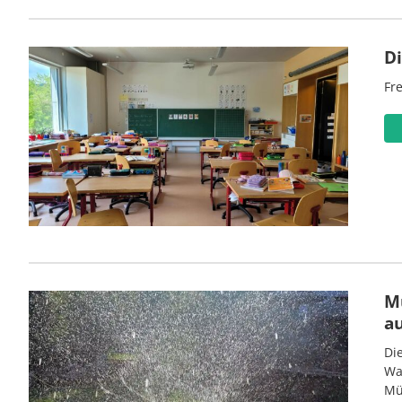
D
Fre
M
a
Di
Wa
Mü