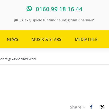
0160 99 18 16 44
„Alexa, spiele fünfundneunzig fünf Charivari“
NEWS
MUSIK & STARS
MEDIATHEK
ondent gewinnt NRW Wahl
Share »