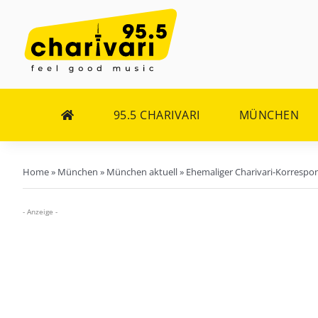
Zum
Inhalt
springen
95.5 CHARIVARI
MÜNCHEN
Home
»
München
»
München aktuell
»
Ehemaliger Charivari-Korresp
- Anzeige -