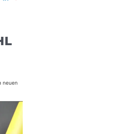
HL
em neuen