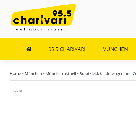
Zum
Inhalt
springen
95.5 CHARIVARI
MÜNCHEN
Home
»
München
»
München aktuell
»
Brautkleid, Kinderwagen und Co
- Anzeige -