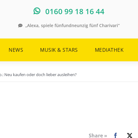
0160 99 18 16 44
„Alexa, spiele fünfundneunzig fünf Charivari“
NEWS
MUSIK & STARS
MEDIATHEK
.: Neu kaufen oder doch lieber ausleihen?
Share »