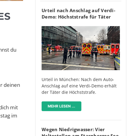
Urteil nach Anschlag auf Verdi-
ES
Demo: Höchststrafe für Täter
nnst du
Urteil in München: Nach dem Auto-
ür deinen
Anschlag auf eine Verdi-Demo erhält
der Täter die Höchststrafe.
dich mit
MEHR LESEN ...
stag im
Wegen Niedrigwasser: Vier
Haltestellen am Starnberger See