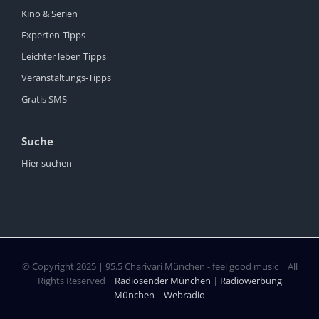
Kino & Serien
Experten-Tipps
Leichter leben Tipps
Veranstaltungs-Tipps
Gratis SMS
Suche
Hier suchen
© Copyright 2025 | 95.5 Charivari München - feel good music | All
Rights Reserved |
Radiosender München
|
Radiowerbung
München
|
Webradio