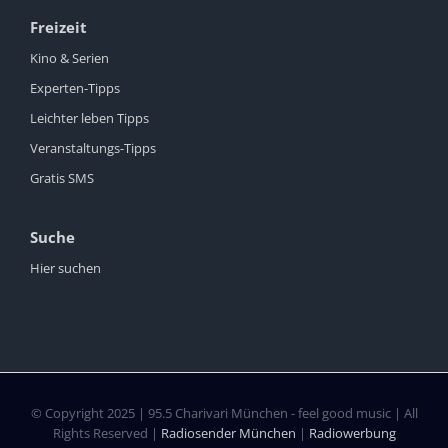
Freizeit
Kino & Serien
Experten-Tipps
Leichter leben Tipps
Veranstaltungs-Tipps
Gratis SMS
Suche
Hier suchen
© Copyright 2025 | 95.5 Charivari München - feel good music | All
Rights Reserved |
Radiosender München
|
Radiowerbung