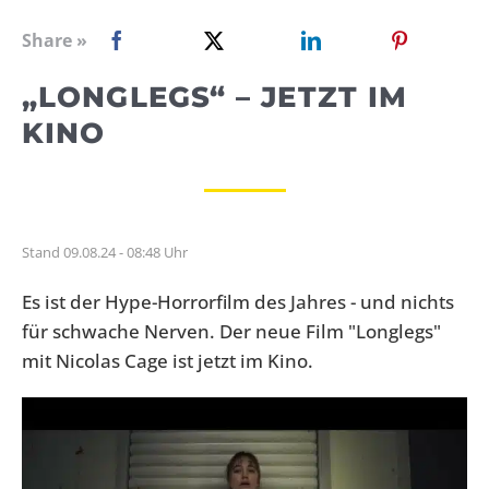
WEBRADIO
Share »
„LONGLEGS“ – JETZT IM
KINO
Stand 09.08.24 - 08:48 Uhr
Es ist der Hype-Horrorfilm des Jahres - und nichts
für schwache Nerven. Der neue Film "Longlegs"
mit Nicolas Cage ist jetzt im Kino.