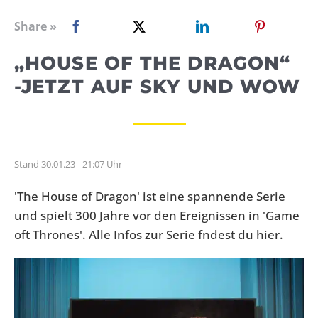
WEBRADIO
Share »
„HOUSE OF THE DRAGON“
-JETZT AUF SKY UND WOW
Stand 30.01.23 - 21:07 Uhr
'The House of Dragon' ist eine spannende Serie
und spielt 300 Jahre vor den Ereignissen in 'Game
oft Thrones'. Alle Infos zur Serie fndest du hier.