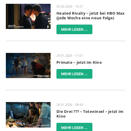
05.02.2026 - 10:21
Heated Rivalry – jetzt bei HBO Max
(jede Woche eine neue Folge)
MEHR LESEN ...
29.01.2026 - 11:01
Primate – jetzt im Kino
MEHR LESEN ...
26.01.2026 - 08:43
Die Drei ??? – Toteninsel – jetzt im
Kino
MEHR LESEN ...