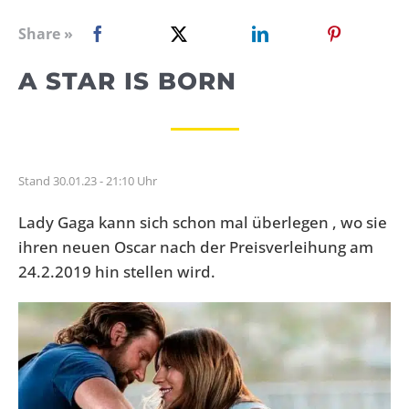
WEBRADIO
Share »
A STAR IS BORN
Stand 30.01.23 - 21:10 Uhr
Lady Gaga kann sich schon mal überlegen , wo sie
ihren neuen Oscar nach der Preisverleihung am
24.2.2019 hin stellen wird.