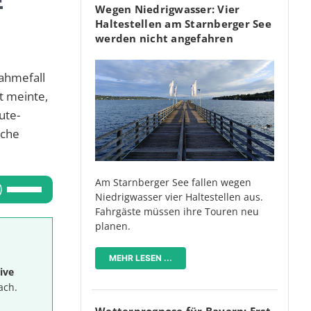
E
Wegen Niedrigwasser: Vier
Haltestellen am Starnberger See
werden nicht angefahren
nahmefall
t meinte,
ute-
ache
Am Starnberger See fallen wegen
Pfeiltasten
Niedrigwasser vier Haltestellen aus.
Hoch/Runter
Fahrgäste müssen ihre Touren neu
benutzen,
planen.
um
MEHR LESEN ...
die
ive
Lautstärke
ach.
zu
Wetterprognose für Bayern: Erst