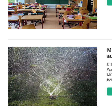
M
a
Di
Wa
Mü
be