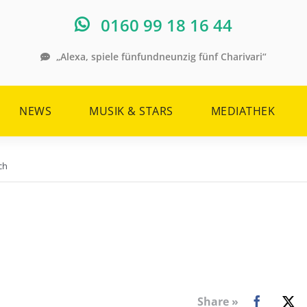
0160 99 18 16 44
„Alexa, spiele fünfundneunzig fünf Charivari“
NEWS
MUSIK & STARS
MEDIATHEK
ch
Share »