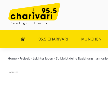
Zum
Inhalt
springen
95.5 CHARIVARI
MÜNCHEN
Home
»
Freizeit
»
Leichter leben
»
So bleibt deine Beziehung harmonis
- Anzeige -