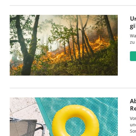
U
gi
Wa
zu
Ab
R
Vo
un
So