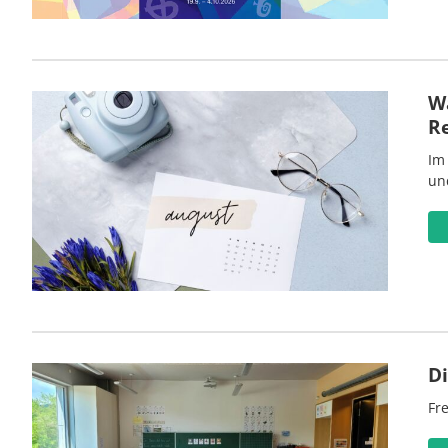
Wa
R
Im
un
D
Fre