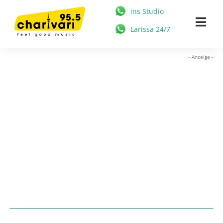
Zum
ins Studio
Inhalt
Togg
Larissa 24/7
springen
Navi
HOME
- Anzeige -
95.5 CHARIVARI
MÜNCHEN
NEWS
MUSIK & STARS
MEDIATHEK
FREIZEIT
WERBUNG