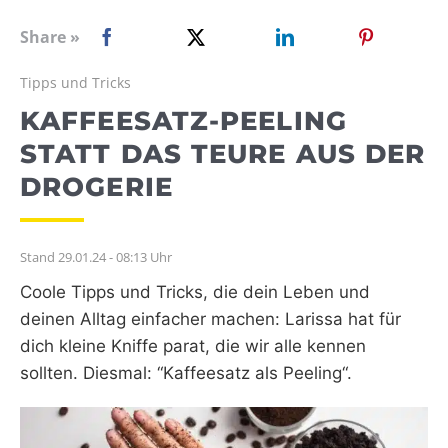
WEBRADIO
Share »
Tipps und Tricks
KAFFEESATZ-PEELING
STATT DAS TEURE AUS DER
DROGERIE
Stand 29.01.24 - 08:13 Uhr
Coole Tipps und Tricks, die dein Leben und
deinen Alltag einfacher machen: Larissa hat für
dich kleine Kniffe parat, die wir alle kennen
sollten. Diesmal: “Kaffeesatz als Peeling“.