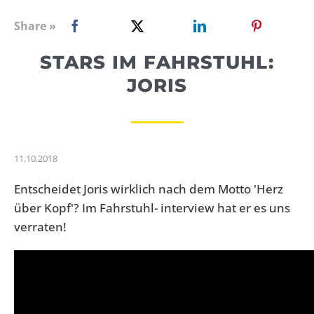
WEBRADIO
Share »
STARS IM FAHRSTUHL:
JORIS
11.10.2018
Entscheidet Joris wirklich nach dem Motto 'Herz
über Kopf'? Im Fahrstuhl- interview hat er es uns
verraten!