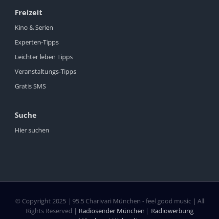
Freizeit
Kino & Serien
Experten-Tipps
Leichter leben Tipps
Veranstaltungs-Tipps
Gratis SMS
Suche
Hier suchen
© Copyright 2025 | 95.5 Charivari München - feel good music | All
Rights Reserved |
Radiosender München
|
Radiowerbung