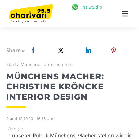
Zum
ins Studio
Inhalt
Togg
springen
Navi
HOME
95.5 CHARIVARI
Share »
MÜNCHEN
Starke Münchner Unternehmen
MÜNCHENS MACHER:
NEWS
CHRISTINE KRÖNCKE
MUSIK & STARS
INTERIOR DESIGN
MEDIATHEK
Stand 12.10.20 - 16:15 Uhr
FREIZEIT
- Anzeige -
WERBUNG
In unserer Rubrik Münchens Macher stellen wir dir