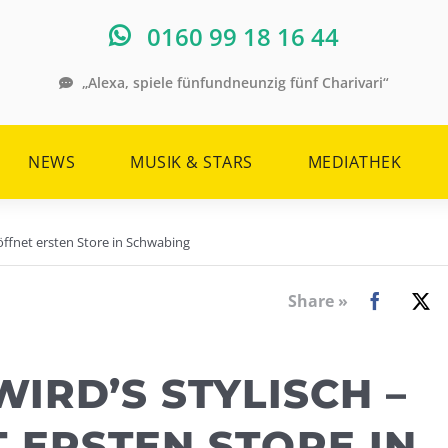
0160 99 18 16 44
„Alexa, spiele fünfundneunzig fünf Charivari“
NEWS
MUSIK & STARS
MEDIATHEK
öffnet ersten Store in Schwabing
Share »
IRD’S STYLISCH –
 ERSTEN STORE IN