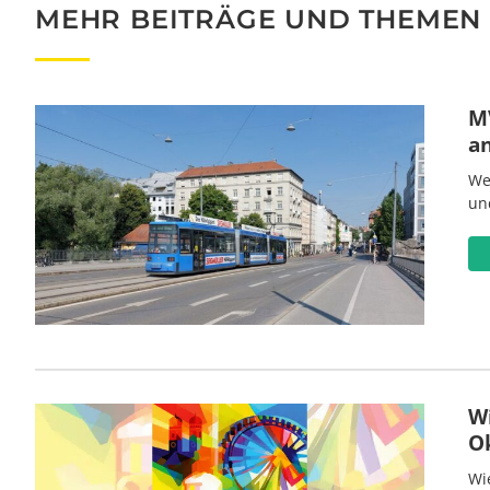
MEHR BEITRÄGE UND THEMEN
MV
a
We
un
W
O
Wi