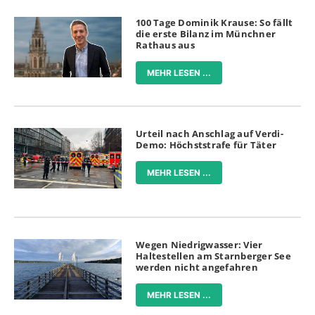
100 Tage Dominik Krause: So fällt
die erste Bilanz im Münchner
Rathaus aus
MEHR LESEN ...
Urteil nach Anschlag auf Verdi-
Demo: Höchststrafe für Täter
MEHR LESEN ...
Wegen Niedrigwasser: Vier
Haltestellen am Starnberger See
werden nicht angefahren
MEHR LESEN ...