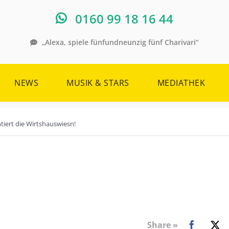
0160 99 18 16 44
„Alexa, spiele fünfundneunzig fünf Charivari“
NEWS
MUSIK & STARS
MEDIATHEK
ntiert die Wirtshauswiesn!
Share »