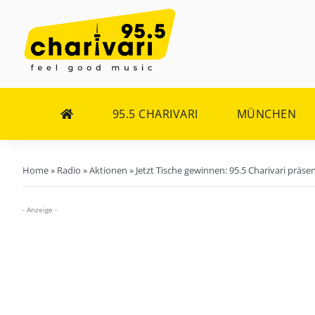
Zum
Inhalt
springen
95.5 CHARIVARI
MÜNCHEN
Home
»
Radio
»
Aktionen
»
Jetzt Tische gewinnen: 95.5 Charivari präse
- Anzeige -