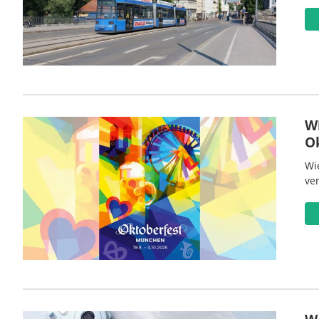
W
O
Wi
ve