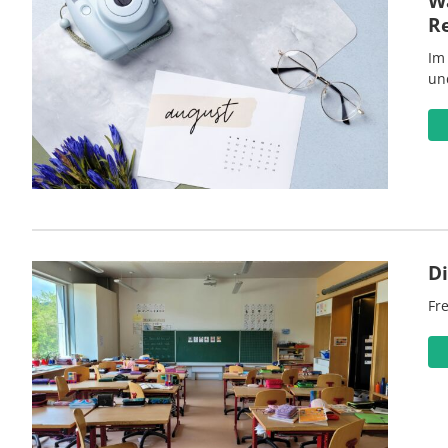
Wa
R
Im
un
D
Fre