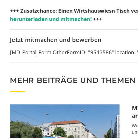
+++ Zusatzchance: Einen Wirtshauswiesn-Tisch ver
herunterladen und mitmachen!
+++
Jetzt mitmachen und bewerben
[MD_Portal_Form OtherFormID="9543586" location="
MEHR BEITRÄGE UND THEMEN
MV
a
We
un