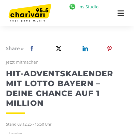
Zum
ins Studio
Inhalt
Togg
springen
Navi
HOME
95.5 CHARIVARI
Share »
MÜNCHEN
Jetzt mitmachen
HIT-ADVENTSKALENDER
NEWS
MIT LOTTO BAYERN –
MUSIK & STARS
DEINE CHANCE AUF 1
MEDIATHEK
MILLION
FREIZEIT
Stand 03.12.25 - 15:50 Uhr
WERBUNG
- Anzeige -