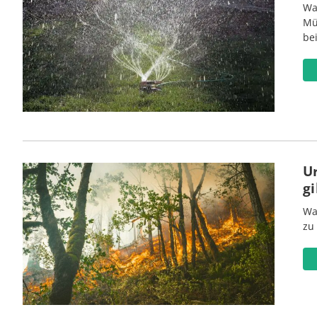
Wa
Mü
be
U
gi
Wa
zu