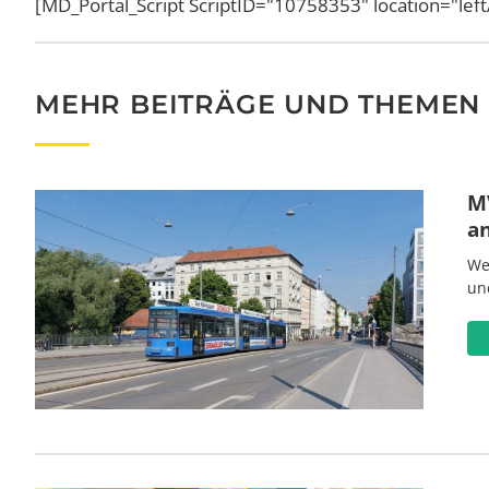
[MD_Portal_Script ScriptID="10758353" location="lef
MEHR BEITRÄGE UND THEMEN
MV
a
We
un