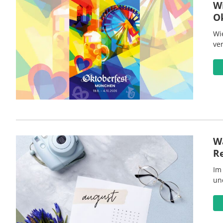
W
O
Wi
ve
Wa
R
Im
un