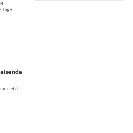
ke
e Lage
Reisende
ber jetzt