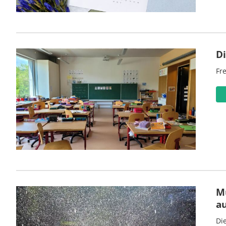
D
Fre
M
a
Di