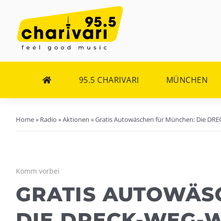
Zum
Inhalt
springen
95.5 CHARIVARI
MÜNCHEN
Home
»
Radio
»
Aktionen
»
Gratis Autowäschen für München: Die DR
Komm vorbei
GRATIS AUTOWÄS
DIE DRECK-WEG-