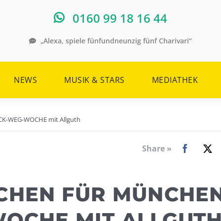
0160 99 18 16 44
„Alexa, spiele fünfundneunzig fünf Charivari“
NEWS
MUSIK & STARS
MEDIATHEK
ECK-WEG-WOCHE mit Allguth
Share »
CHEN FÜR MÜNCHEN
WOCHE MIT ALLGUT