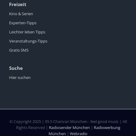
Freizeit
Kino & Serien
Experten-Tipps
Leichter leben Tipps
Veranstaltungs-Tipps
Gratis SMS
Suche
Hier suchen
© Copyright 2025 | 95.5 Charivari München - feel good music | All
Rights Reserved |
Radiosender München
|
Radiowerbung
München
|
Webradio