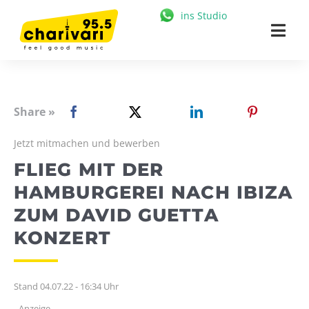
Zum
ins Studio
Inhalt
Togg
springen
Navi
HOME
95.5 CHARIVARI
Share »
MÜNCHEN
Jetzt mitmachen und bewerben
FLIEG MIT DER
NEWS
HAMBURGEREI NACH IBIZA
MUSIK & STARS
ZUM DAVID GUETTA
MEDIATHEK
KONZERT
FREIZEIT
Stand 04.07.22 - 16:34 Uhr
WERBUNG
- Anzeige -