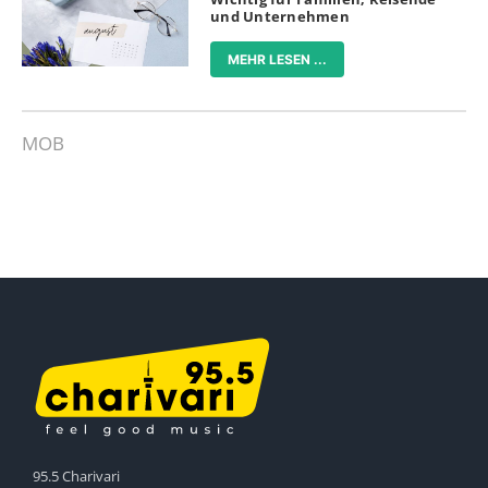
und Unternehmen
MEHR LESEN ...
MOB
95.5 Charivari