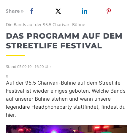
WEBRADIO
Share »
Die Bands auf der 95.5 Charivari-Bühne
DAS PROGRAMM AUF DEM
STREETLIFE FESTIVAL
Stand 05.09.19 - 16:20 Uhr
0
Auf der 95.5 Charivari-Bühne auf dem Streetlife
Festival ist wieder einiges geboten. Welche Bands
auf unserer Bühne stehen und wann unsere
legendäre Headphoneparty stattfindet, findest du
hier.