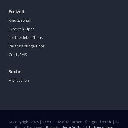
Freizeit
Kino & Serien
Experten-Tipps
Leichter leben Tipps
Veranstaltungs-Tipps
Gratis SMS
Suche
Hier suchen
© Copyright 2025 | 95.5 Charivari München - feel good music | All
Rights Reserved |
Radiosender München
|
Radiowerbung