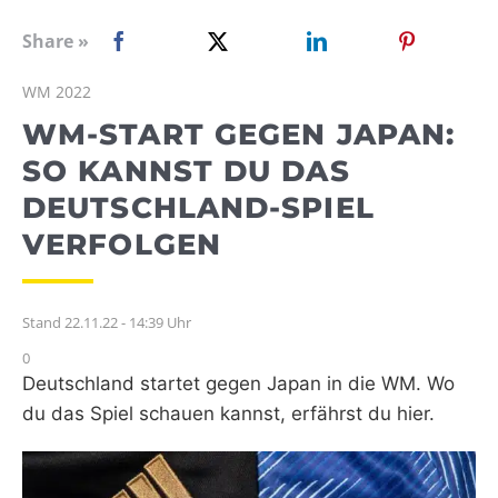
WEBRADIO
Share »
WM 2022
WM-START GEGEN JAPAN:
SO KANNST DU DAS
DEUTSCHLAND-SPIEL
VERFOLGEN
Stand 22.11.22 - 14:39 Uhr
0
Deutschland startet gegen Japan in die WM. Wo
du das Spiel schauen kannst, erfährst du hier.