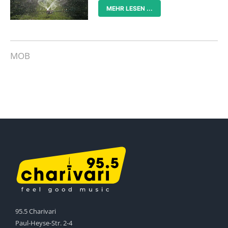
MEHR LESEN ...
MOB
95.5 Charivari
Paul-Heyse-Str. 2-4