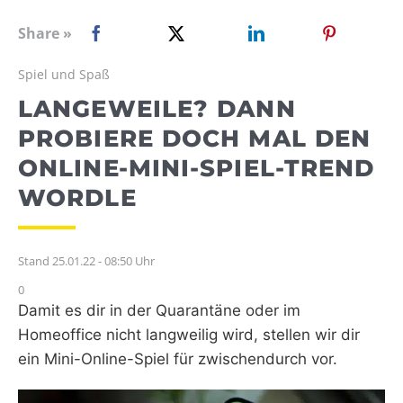
WEBRADIO
Share »
Spiel und Spaß
LANGEWEILE? DANN
PROBIERE DOCH MAL DEN
ONLINE-MINI-SPIEL-TREND
WORDLE
Stand 25.01.22 - 08:50 Uhr
0
Damit es dir in der Quarantäne oder im
Homeoffice nicht langweilig wird, stellen wir dir
ein Mini-Online-Spiel für zwischendurch vor.