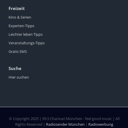
Freizeit
Kino & Serien
Experten-Tipps
Leichter leben Tipps
Veranstaltungs-Tipps
Gratis SMS
Suche
Hier suchen
© Copyright 2025 | 95.5 Charivari München - feel good music | All
Rights Reserved |
Radiosender München
|
Radiowerbung