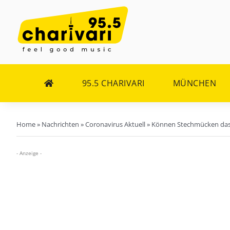
Zum
Inhalt
springen
95.5 CHARIVARI
MÜNCHEN
Home
»
Nachrichten
»
Coronavirus Aktuell
»
Können Stechmücken das
- Anzeige -