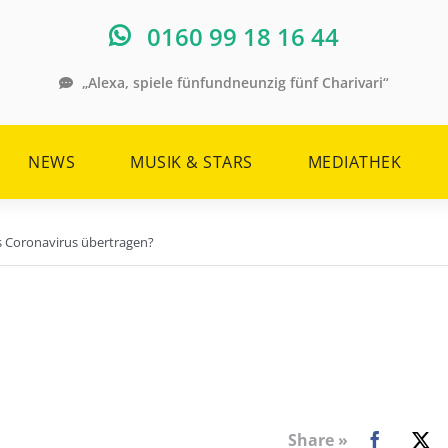
0160 99 18 16 44
„Alexa, spiele fünfundneunzig fünf Charivari“
NEWS
MUSIK & STARS
MEDIATHEK
 Coronavirus übertragen?
Share »