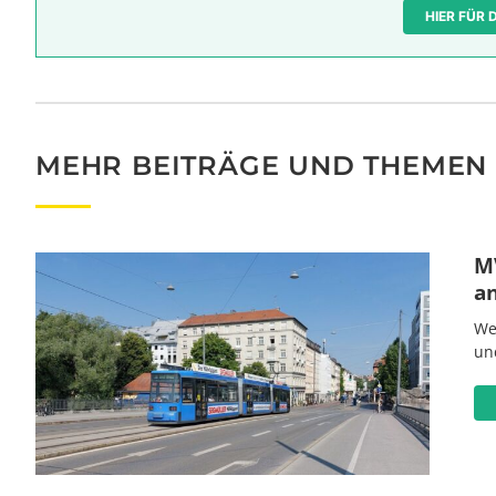
HIER FÜR
MEHR BEITRÄGE UND THEMEN
MV
a
We
un