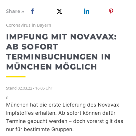
WEBRADIO
Share »
Coronavirus in Bayern
IMPFUNG MIT NOVAVAX:
AB SOFORT
TERMINBUCHUNGEN IN
MÜNCHEN MÖGLICH
Stand 02.03.22 - 16:05 Uhr
0
München hat die erste Lieferung des Novavax-
Impfstoffes erhalten. Ab sofort können dafür
Termine gebucht werden – doch vorerst gilt das
nur für bestimmte Gruppen.