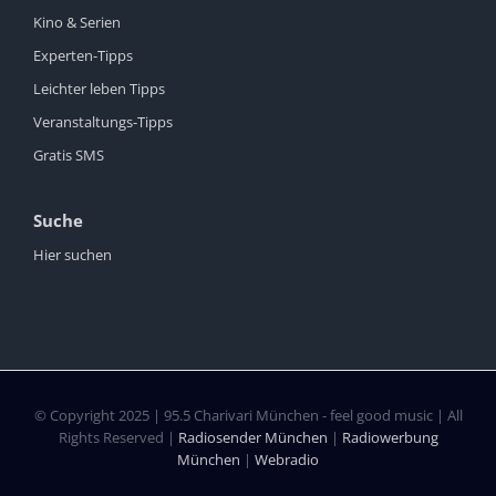
Kino & Serien
Experten-Tipps
Leichter leben Tipps
Veranstaltungs-Tipps
Gratis SMS
Suche
Hier suchen
© Copyright 2025 | 95.5 Charivari München - feel good music | All
Rights Reserved |
Radiosender München
|
Radiowerbung
München
|
Webradio