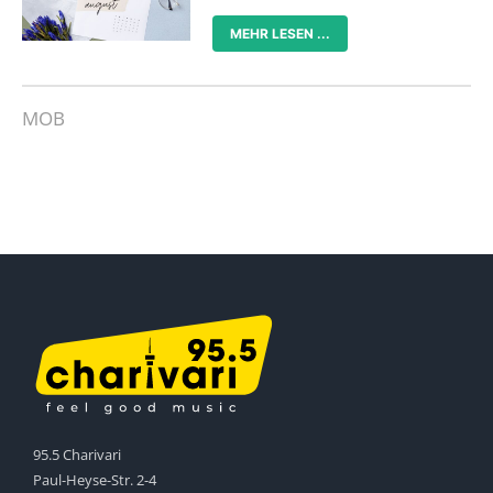
MEHR LESEN ...
MOB
95.5 Charivari
Paul-Heyse-Str. 2-4