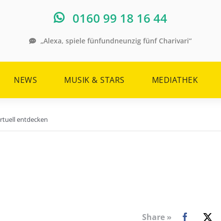
0160 99 18 16 44
„Alexa, spiele fünfundneunzig fünf Charivari“
NEWS
MUSIK & STARS
MEDIATHEK
rtuell entdecken
Share »