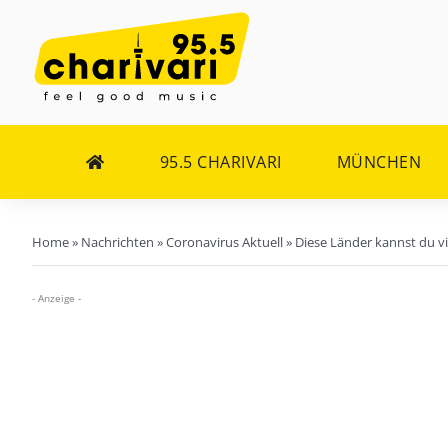
Zum
Inhalt
springen
95.5 CHARIVARI
MÜNCHEN
Home
»
Nachrichten
»
Coronavirus Aktuell
»
Diese Länder kannst du vi
- Anzeige -