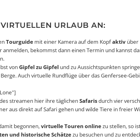
 VIRTUELLEN URLAUB AN:
len
Tourguide
mit einer Kamera auf dem Kopf
aktiv
über 
nur anmelden, bekommst dann einen Termin und kannst da
n.
lbst von
Gipfel zu Gipfel
und zu Aussichtspunkten springe
 Berge. Auch virtuelle Rundflüge über das Genfersee-Gebi
ALone"]
ides streamen hier ihre täglichen
Safaris
durch vier versc
 aus direkt auf Safari gehen und wilde Tiere in freier W
 damit begonnen,
virtuelle Touren online
zu stellen, so is
ten und historische Schätze
zu besuchen und zu entdec