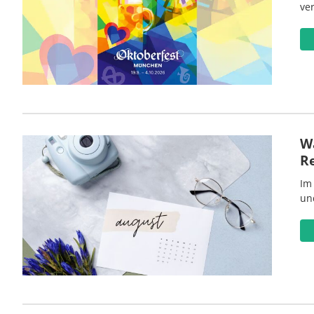
ve
Wa
R
Im
un