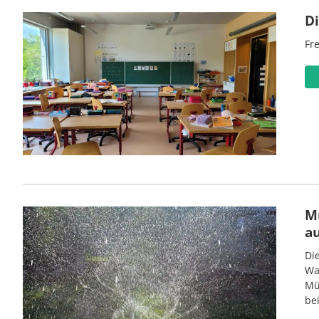
D
Fre
M
a
Di
Wa
Mü
be