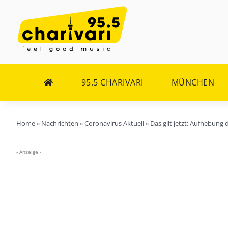
Zum
Inhalt
springen
95.5 CHARIVARI
MÜNCHEN
Home
»
Nachrichten
»
Coronavirus Aktuell
»
Das gilt jetzt: Aufhebu
- Anzeige -