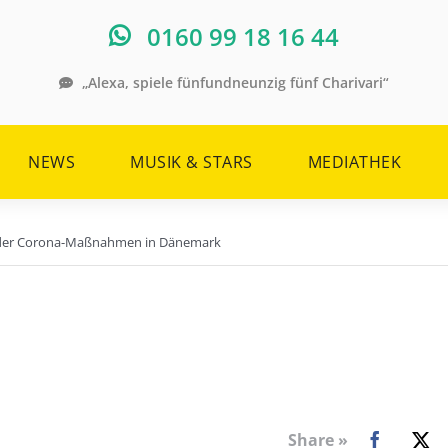
0160 99 18 16 44
„Alexa, spiele fünfundneunzig fünf Charivari“
NEWS
MUSIK & STARS
MEDIATHEK
ng der Corona-Maßnahmen in Dänemark
Share »