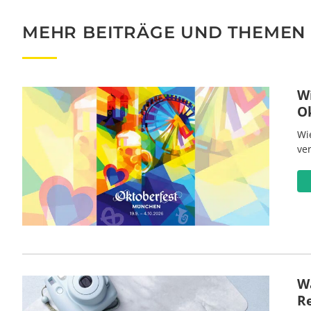
MEHR BEITRÄGE UND THEMEN
W
O
Wi
ve
Wa
R