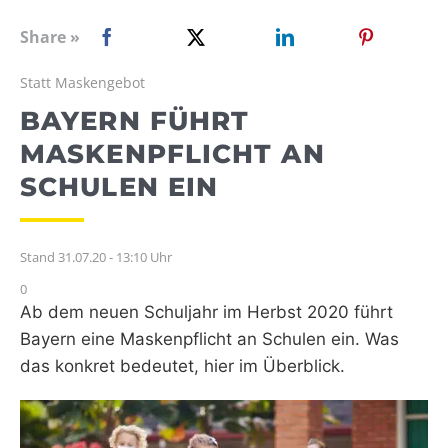
WEBRADIO
Share »
Statt Maskengebot
BAYERN FÜHRT
MASKENPFLICHT AN
SCHULEN EIN
Stand 31.07.20 - 13:10 Uhr
0
Ab dem neuen Schuljahr im Herbst 2020 führt
Bayern eine Maskenpflicht an Schulen ein. Was
das konkret bedeutet, hier im Überblick.